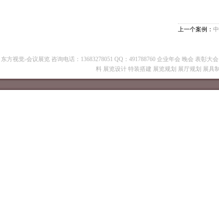
上一个案例：
中
东方视觉-会议展览 咨询电话：13683278051 QQ：491788760 企业年会 晚会 表
料 展览设计 特装搭建 展览规划 展厅规划 展具制