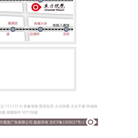
 VI CI EI SI 形象海报 图形创意 企业画册 文化手册 终端物
拍摄 视频制作 MTV拍摄
方视觉广告有限公司 版权所有
京ICP备12039217号-1