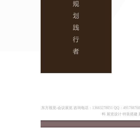
东方视觉-会议展览 咨询电话：13683278051 QQ：49178
料 展览设计 特装搭建 