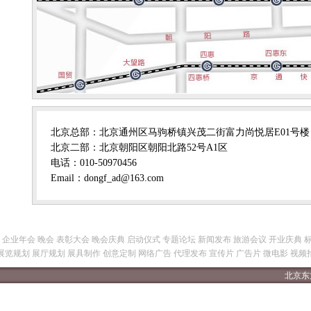
北京总部：北京通州区马驹桥镇兴茂二街富力尚悦居E01号楼
北京二部：北京朝阳区朝阳北路52号A1区
电话：010-50970456
Email：dongf_ad@163.com
8760 企业年会 晚会 表彰大会 晚会庆典 启动仪式 专题论坛 新闻发布 旅游会议 开业庆典 标志
展览规划 展厅规划 展具制作 创意定制 网络广告 代理发布 宣传片 广告片 微电影 视频
北京东