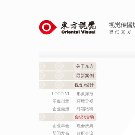
关于东方
最新案例
视觉•设计
LOGO VI
形象海报
图像创意
环境导视
企业画册
终端物料
会议•活动
企业年会
晚会庆典
新闻发布
政府会议