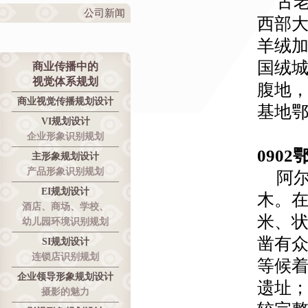
古
公司新闻
西部
羊绒
国绒
商业传播中的
视觉体系规划
腹地，
商业视觉传播规划设计
基地
VI规划设计
企业形象识别规划
0902
主形象规划设计
产品形象识别规划
阿
EI规划设计
木。
酒店、商场、学校、
米、
幼儿园环境识别规划
凿有
SI规划设计
连锁店识别规划
等候
企业领导形象规划设计
遗址
摄影的魅力