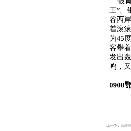
银
王”。
谷西
着滚
为
45
客攀着
发出轰
鸣，
0908
上一个：
民族院