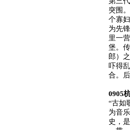
第三
突围
个寡
为先
里一
堡。
郎）
吓得
合。
0905
“
古如
为音
史，