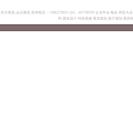
东方视觉-会议展览 咨询电话：13683278051 QQ：491788760 企业年会 晚会 表
料 展览设计 特装搭建 展览规划 展厅规划 展具制