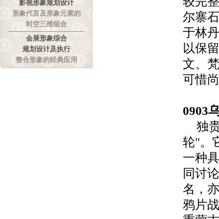
较完
影视形象规划设计
形象代言及形象元素的
尔寨
时空三维组合
于林
会展形象综合
以保
规划设计及执行
整合形象的经典应用
文、
可惜
0903
独
轮
"
。
一种
同讨
名，
鸦片