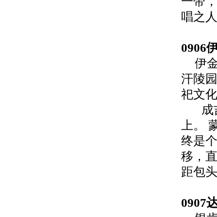
一带
唱之
0906
伊
汗陵
祀文
成
上。
终是
移，
距包
0907