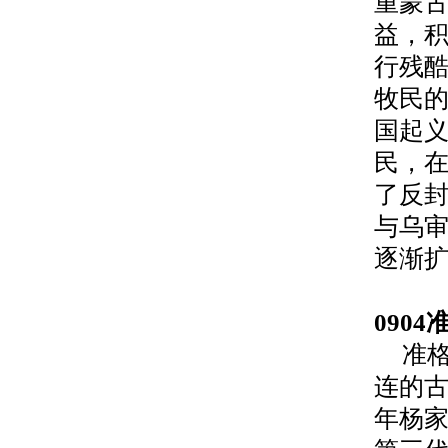
重蒙
益，
行残
牧民
国起
民，
了反
与乌
逐渐
0904
准
连的
年杨