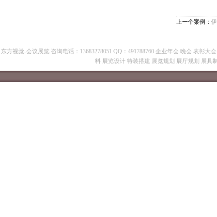
上一个案例：
伊
东方视觉-会议展览 咨询电话：13683278051 QQ：491788760 企业年会 晚会 表
料 展览设计 特装搭建 展览规划 展厅规划 展具制